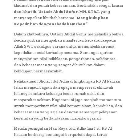
khidmat dan penuh kebersamaan. Bertindak sebagai
imam
dan khatib
,
Ustadz Abdul Gofur, MN, S.Th.I
, yang
menyampaikan khutbah bertema
“Menghidupkan
Kepedulian dengan Ibadah Qurban.”
Dalam khutbahnya, Ustadz Abdul Gofur menjelaskan bahwa
ibadah qurban merupakan manifestasi ketaatan kepada
Allah SWT sekaligus sarana untuk menumbuhkan rasa
kepedulian sosial terhadap sesama. Semangat qurban
mengajarkan nilai keikhlasan, pengorbanan, solidaritas,
dan kebersamaan yang sangat dibutuhkan dalam
kehidupan bermasyarakat.
Pelaksanaan Sholat Idul Adha di lingkungan RS Al Fauzan
telah menjadi bagian dari upaya mempererat ukhuwah
Islamiyah antara keluarga besar rumah sakit dan
masyarakat sekitar. Kegiatan ini juga menjadi momentum
untuk memperkuat nilai-nilai kemanusiaan, kepedulian, dan
kebersamaan yang sejalan dengan semangat pelayanan
kesehatan yang berlandaskan nilai-nilai syariah.
Melalui peringatan Hari Raya Idul Adha 1447 H, RS Al
Fauzan berharap semangat berqurban dapat terus