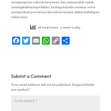
menginspirasi seluruh karyawan dan masyarakat untuk
meningkatkan kepedulian, berbagi kepada sesama, serta
memperkuat persatuan dan kebersamaan dalam kehidupan
sehari-hari.
28 total views, 3 views today
F
T
E
W
C
S
ac
w
m
h
o
h
e
it
ai
at
p
ar
b
te
l
s
y
e
oo
r
A
Li
Submit a Comment
k
p
n
Your email address will not be published.
Required fields
p
k
are marked
*