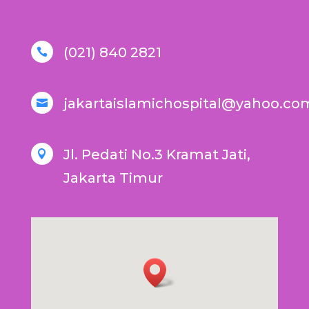
(021) 840 2821

jakartaislamichospital@yahoo.co

Jl. Pedati No.3 Kramat Jati,

Jakarta Timur