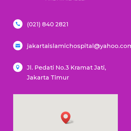
(021) 840 2821

jakartaislamichospital@yahoo.co

Jl. Pedati No.3 Kramat Jati,

Jakarta Timur