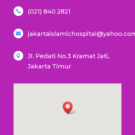
(021) 840 2821

jakartaislamichospital@yahoo.co

Jl. Pedati No.3 Kramat Jati,

Jakarta Timur