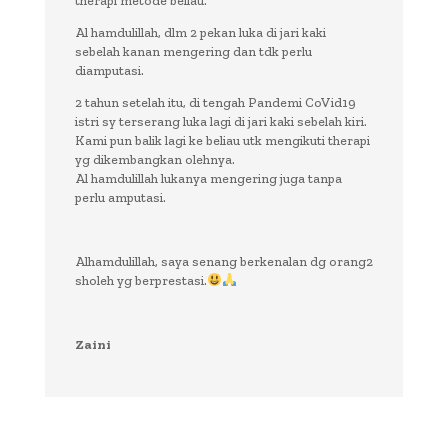
therapi metode beliau.
Al hamdulillah, dlm 2 pekan luka di jari kaki
sebelah kanan mengering dan tdk perlu
diamputasi.
2 tahun setelah itu, di tengah Pandemi CoVid19
istri sy terserang luka lagi di jari kaki sebelah kiri.
Kami pun balik lagi ke beliau utk mengikuti therapi
yg dikembangkan olehnya.
Al hamdulillah lukanya mengering juga tanpa
perlu amputasi.
Alhamdulillah, saya senang berkenalan dg orang2
sholeh yg berprestasi.
Zaini