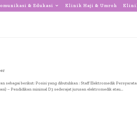
omunikasi & Edukasi
Klinik Haji & Umroh
Klini
eer
sebagai berikut: Posisi yang dibutuhkan : Staff Elektromedik Persyaratan
nasi) – Pendidikan minimal D3 sederajat jurusan elektromedik atau...