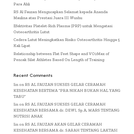
Para Ahli
RS Al Fauzan Mengucapkan Selamat kepada Ananda
Maulina atas Prestasi Juara III Wushu
Efektivitas Platelet-Rich Plasma (PRP) untuk Mengatasi
Osteoarthritis Lutut
Cedera Lutut Meningkatkan Risiko Osteoarthritis Hingga 5
Kali Lipat
Relationship between Flat Feet Shape and VO2Max of
Pencak Silat Athletes Based On Length of Training
Recent Comments
Iin
on
RS AL FAUZAN SUKSES GELAR CERAMAH
KESEHATAN BERTEMA “PRA NIKAH BUKAN HAL YANG
TABU”
Iin
on
RS AL FAUZAN SUKSES GELAR CERAMAH
KESEHATAN BERSAMA dr. DEWI, Sp.A, MARS TENTANG
NUTRISI ANAK
Iin
on
RS AL FAUZAN AKAN GELAR CERAMAH
KESEHATAN BERSAMA dr. SARAH TENTANG LAKTASI