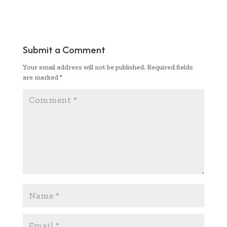
e
it
ai
at
p
ar
b
te
l
s
y
e
oo
r
A
Li
Submit a Comment
k
p
n
Your email address will not be published.
Required fields
p
k
are marked
*