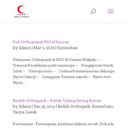
Poli Orthopaedi RSU Al Fauzan
by
Admin
|
Mar 2, 2016
|
Konsultasi
Pelayanan Orthopaedi di RSU Al Fauzan Meliputi : –
Trauma/Kecelakaan pada umumnya – Pengapuran Sendi
Lutut – Osteoporosis – Cedera/trauma karena olahraga
(Sport Injury) – Gangguan Trauma seperti : · Nyeri otot ·
Nyeri...
Bedah Orthopedi – Patah Tulang Kering Kanan
by
Admin
|
Dec 15, 2012
|
Bedah Orthopedi
,
Konsultasi
,
Tanya Jawab
Pertanyaan : Pertanyaan: Asslamu’alaikum wr wb, Dok,ada