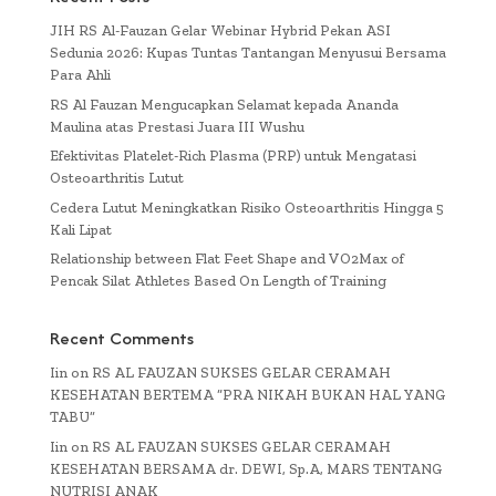
JIH RS Al-Fauzan Gelar Webinar Hybrid Pekan ASI
Sedunia 2026: Kupas Tuntas Tantangan Menyusui Bersama
Para Ahli
RS Al Fauzan Mengucapkan Selamat kepada Ananda
Maulina atas Prestasi Juara III Wushu
Efektivitas Platelet-Rich Plasma (PRP) untuk Mengatasi
Osteoarthritis Lutut
Cedera Lutut Meningkatkan Risiko Osteoarthritis Hingga 5
Kali Lipat
Relationship between Flat Feet Shape and VO2Max of
Pencak Silat Athletes Based On Length of Training
Recent Comments
Iin
on
RS AL FAUZAN SUKSES GELAR CERAMAH
KESEHATAN BERTEMA “PRA NIKAH BUKAN HAL YANG
TABU”
Iin
on
RS AL FAUZAN SUKSES GELAR CERAMAH
KESEHATAN BERSAMA dr. DEWI, Sp.A, MARS TENTANG
NUTRISI ANAK