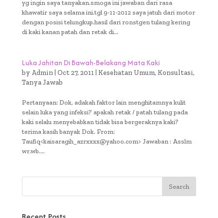
yg ingin saya tanyakan.smoga ini jawaban dari rasa
khawatir saya selama ini.tgl 9-11-2012 saya jatuh dari motor
dengan posisi telungkup.hasil dari ronstgen tulang kering
di kaki kanan patah dan retak di...
Luka Jahitan Di Bawah-Belakang Mata Kaki
by
Admin
|
Oct 27, 2011
|
Kesehatan Umum
,
Konsultasi
,
Tanya Jawab
Pertanyaan: Dok, adakah faktor lain menghitamnya kulit
selain luka yang infeksi? apakah retak / patah tulang pada
kaki selalu menyebabkan tidak bisa bergeraknya kaki?
terima kasih banyak Dok. From:
Taufiq<kaisaragih_azrxxxx@yahoo.com> Jawaban : Asslm
wr.wb....
Recent Posts