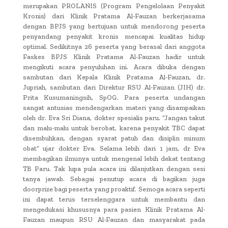
merupakan PROLANIS (Program Pengelolaan Penyakit
Kronis) dari Klinik Pratama Al-Fauzan berkerjasama
dengan BPJS yang bertujuan untuk mendorong peserta
penyandang penyakit kronis mencapai kualitas hidup
optimal. Sedikitnya 26 peserta yang berasal dari anggota
Faskes BPJS Klinik Pratama Al-Fauzan hadir untuk
mengikuti acara penyuluhan ini. Acara dibuka dengan
sambutan dari Kepala Klinik Pratama Al-Fauzan, dr.
Jupriah, sambutan dari Direktur RSU Al-Fauzan (JIH) dr.
Prita Kusumaningsih, SpOG. Para peserta undangan
sangat antusias mendengarkan materi yang disampaikan
oleh dr. Eva Sri Diana, dokter spesialis paru. ”Jangan takut
dan malu-malu untuk berobat, karena penyakit TBC dapat
disembuhkan, dengan syarat patuh dan disiplin minum
obat” ujar dokter Eva. Selama lebih dari 1 jam, dr Eva
membagikan ilmunya untuk mengenal lebih dekat tentang
TB Paru. Tak lupa pula acara ini dilanjutkan dengan sesi
tanya jawab. Sebagai penutup acara di bagikan juga
doorprize bagi peserta yang proaktif. Semoga acara seperti
ini dapat terus terselenggara untuk membantu dan
mengedukasi khususnya para pasien Klinik Pratama Al-
Fauzan maupun RSU Al-Fauzan dan masyarakat pada