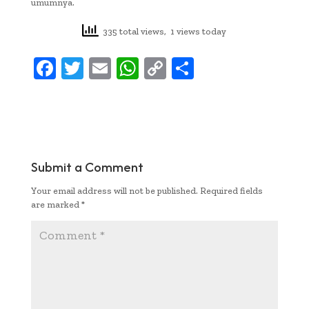
umumnya.
335 total views, 1 views today
F
T
E
W
C
S
ac
w
m
h
o
h
e
it
ai
at
p
ar
b
te
l
s
y
e
oo
r
A
Li
Submit a Comment
k
p
n
Your email address will not be published.
Required fields
p
k
are marked
*