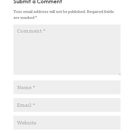
Submit a Comment
k
p
n
Your email address will not be published.
Required fields
p
k
are marked
*