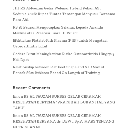
JIH RS Al-Fauzan Gelar Webinar Hybrid Pekan ASI
Sedunia 2026: Kupas Tuntas Tantangan Menyusui Bersama
Para Ahli
RS Al Fauzan Mengucapkan Selamat kepada Ananda
Maulina atas Prestasi Juara III Wushu
Efektivitas Platelet-Rich Plasma (PRP) untuk Mengatasi
Osteoarthritis Lutut
Cedera Lutut Meningkatkan Risiko Osteoarthritis Hingga 5
Kali Lipat
Relationship between Flat Feet Shape and VO2Max of
Pencak Silat Athletes Based On Length of Training
Recent Comments
Iin
on
RS AL FAUZAN SUKSES GELAR CERAMAH
KESEHATAN BERTEMA “PRA NIKAH BUKAN HAL YANG
TABU”
Iin
on
RS AL FAUZAN SUKSES GELAR CERAMAH
KESEHATAN BERSAMA dr. DEWI, Sp.A, MARS TENTANG
NUTRISI ANAK