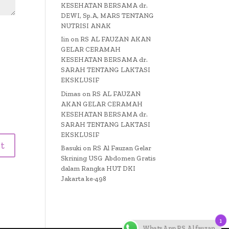
KESEHATAN BERSAMA dr.
DEWI, Sp.A, MARS TENTANG
NUTRISI ANAK
Iin
on
RS AL FAUZAN AKAN
GELAR CERAMAH
KESEHATAN BERSAMA dr.
SARAH TENTANG LAKTASI
EKSKLUSIF
Dimas
on
RS AL FAUZAN
AKAN GELAR CERAMAH
KESEHATAN BERSAMA dr.
SARAH TENTANG LAKTASI
EKSKLUSIF
Basuki
on
RS Al Fauzan Gelar
Skrining USG Abdomen Gratis
dalam Rangka HUT DKI
Jakarta ke-498
1
WhatsApp RS Al fauzan