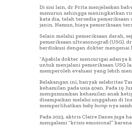
Di sisi lain, dr Prita menjelaskan b
menurun sehingga meningkatkan risik
kata dia, telah tersedia pemeriksaa
janin. Namun, biaya pemeriksaan ter
Selain melalui pemeriksaan darah, se
pemeriksaan ultrasonografi (USG). d
berdiskusi dengan dokter mengenai 
“Apabila dokter mencurigai adanya ko
untuk menjalani pemeriksaan USG lan
memperoleh evaluasi yang lebih menda
Belakangan ini, banyak selebritas 
kehamilan pada usia 40an. Pada 19 J
mengumumkan kehamilan anak ketiga
disampaikan melalui unggahan di In
memperlihatkan
baby bump
-nya sambi
Pada 2023, aktris Claire Danes juga h
mengalami “krisis emosional” karena 