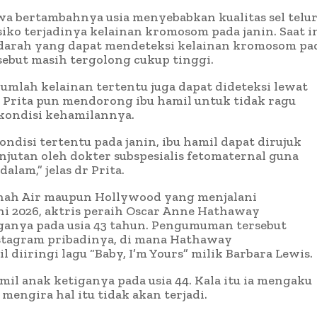
ahwa bertambahnya usia menyebabkan kualitas sel telu
o terjadinya kelainan kromosom pada janin. Saat in
n darah yang dapat mendeteksi kelainan kromosom pa
sebut masih tergolong cukup tinggi.
jumlah kelainan tertentu juga dapat dideteksi lewat
r Prita pun mendorong ibu hamil untuk tidak ragu
kondisi kehamilannya.
ndisi tertentu pada janin, ibu hamil dapat dirujuk
jutan oleh dokter subspesialis fetomaternal guna
lam,” jelas dr Prita.
Tanah Air maupun Hollywood yang menjalani
uni 2026, aktris peraih Oscar Anne Hathaway
nya pada usia 43 tahun. Pengumuman tersebut
stagram pribadinya, di mana Hathaway
l diiringi lagu “Baby, I’m Yours” milik Barbara Lewis.
amil anak ketiganya pada usia 44. Kala itu ia mengaku
mengira hal itu tidak akan terjadi.