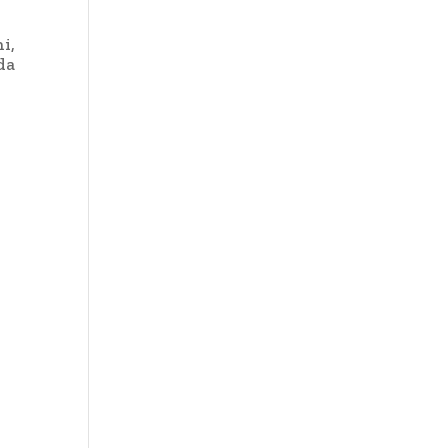
r
i,
da