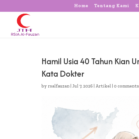
Home
Tentang Kami
K
Hamil Usia 40 Tahun Kian U
Kata Dokter
by
rsalfauzan
|
Jul 7, 2026
|
Artikel
|
0 comment