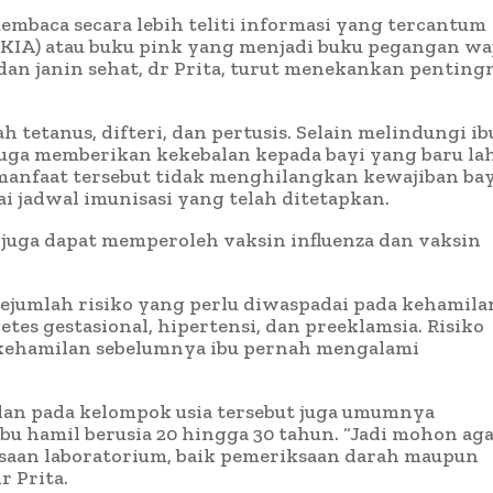
embaca secara lebih teliti informasi yang tercantum
(KIA) atau buku pink yang menjadi buku pegangan wa
u dan janin sehat, dr Prita, turut menekankan penting
tetanus, difteri, dan pertusis. Selain melindungi ib
 juga memberikan kekebalan kepada bayi yang baru lah
manfaat tersebut tidak menghilangkan kewajiban ba
ai jadwal imunisasi yang telah ditetapkan.
 juga dapat memperoleh vaksin influenza dan vaksin
sejumlah risiko yang perlu diwaspadai pada kehamila
betes gestasional, hipertensi, dan preeklamsia. Risiko
a kehamilan sebelumnya ibu pernah mengalami
an pada kelompok usia tersebut juga umumnya
bu hamil berusia 20 hingga 30 tahun. “Jadi mohon ag
saan laboratorium, baik pemeriksaan darah maupun
r Prita.