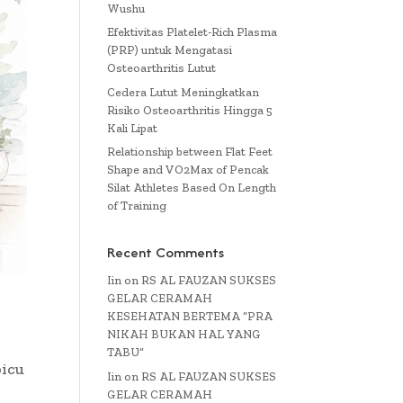
Wushu
Efektivitas Platelet-Rich Plasma
(PRP) untuk Mengatasi
Osteoarthritis Lutut
Cedera Lutut Meningkatkan
Risiko Osteoarthritis Hingga 5
Kali Lipat
Relationship between Flat Feet
Shape and VO2Max of Pencak
Silat Athletes Based On Length
of Training
Recent Comments
Iin
on
RS AL FAUZAN SUKSES
GELAR CERAMAH
KESEHATAN BERTEMA “PRA
NIKAH BUKAN HAL YANG
TABU”
picu
Iin
on
RS AL FAUZAN SUKSES
GELAR CERAMAH