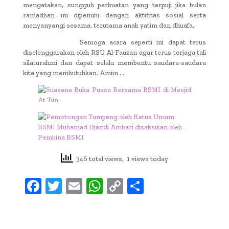
mengatakan, sungguh perbuatan yang terpuji jika bulan
ramadhan ini dipenuhi dengan aktifitas sosial serta
menyanyangi sesama, terutama anak yatim dan dhuafa.
Semoga acara seperti ini dapat terus
diselenggarakan oleh RSU Al-Fauzan agar terus terjaga tali
silaturahmi dan dapat selalu membantu saudara-saudara
kita yang membutuhkan. Amiin . .
346 total views, 1 views today
F
T
E
W
C
S
ac
w
m
h
o
h
e
it
ai
at
p
ar