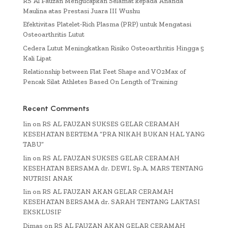
RS Al Fauzan Mengucapkan Selamat kepada Ananda
Maulina atas Prestasi Juara III Wushu
Efektivitas Platelet-Rich Plasma (PRP) untuk Mengatasi
Osteoarthritis Lutut
Cedera Lutut Meningkatkan Risiko Osteoarthritis Hingga 5
Kali Lipat
Relationship between Flat Feet Shape and VO2Max of
Pencak Silat Athletes Based On Length of Training
Recent Comments
Iin
on
RS AL FAUZAN SUKSES GELAR CERAMAH
KESEHATAN BERTEMA “PRA NIKAH BUKAN HAL YANG
TABU”
Iin
on
RS AL FAUZAN SUKSES GELAR CERAMAH
KESEHATAN BERSAMA dr. DEWI, Sp.A, MARS TENTANG
NUTRISI ANAK
Iin
on
RS AL FAUZAN AKAN GELAR CERAMAH
KESEHATAN BERSAMA dr. SARAH TENTANG LAKTASI
EKSKLUSIF
Dimas
on
RS AL FAUZAN AKAN GELAR CERAMAH