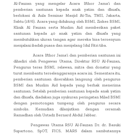
Al-Fauzan yang mengelar Acara Ifthor Jama’i dan
pemberian santunan kepada anak yatim dan dhuafa,
berlokasi di Aula Seminar Masjid At-Tin, TMII, Jakarta,
Sabtu (18/6). Acara yang didukung oleh BSMI, Ziskes BSMI,
Klinik Al Fauzan serta Muslim Aid memberikan paket
santunan kepada 40 anak yatim dan dhuafa yang
membutuhkan uluran tangan agar mereka bisa tersenyum
menjalani ibadah puasa dan menjelang Idul Fitri tiba.
Acara Ifthor Jama’i dan pemberian santunan ini
dihadiri oleh Pengawas Utama, Direktur RSU Al-Fauzan,
Pengurus teras BSMI, relawan, mitra dan donatur yang
turut membantu terselenggaranya acara ini. Sementara itu,
pemberian santunan diserahkan langsung oleh pengurus
BSMI dan Muslim Aid kepada yang berhak menerima
santunan. Setelah pemberian santunan kepada anak yatim
dan dhuafa, diadakan juga syukuran peringatan Milad BSMI
dengan pemotongan tumpeng oleh pengurus secara
simbolis. Kemudian dilanjutkan dengan ceramah
Ramadhan oleh Ustadz Bernard Abdul Jabbar.
Pengawas Utama RSU Al-Fauzan Dr. dr. Basuki
Supartono, SpOT, FICS, MARS dalam sambutannya