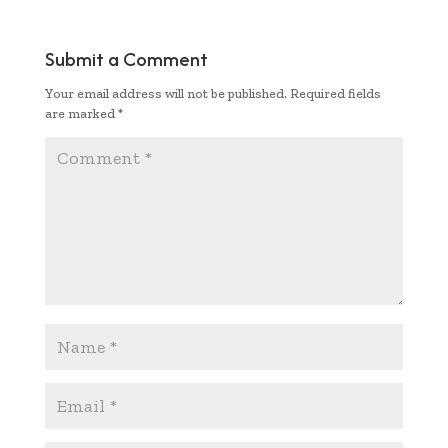
b
te
l
s
y
e
oo
r
A
Li
Submit a Comment
k
p
n
Your email address will not be published.
Required fields
p
k
are marked
*