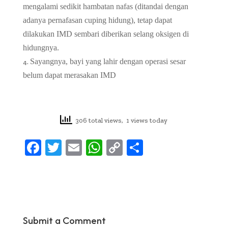
mengalami sedikit hambatan nafas (ditandai dengan
adanya pernafasan cuping hidung), tetap dapat
dilakukan IMD sembari diberikan selang oksigen di
hidungnya.
Sayangnya, bayi yang lahir dengan operasi sesar
belum dapat merasakan IMD
306 total views, 1 views today
F
T
E
W
C
S
ac
w
m
h
o
h
e
it
ai
at
p
ar
b
te
l
s
y
e
oo
r
A
Li
Submit a Comment