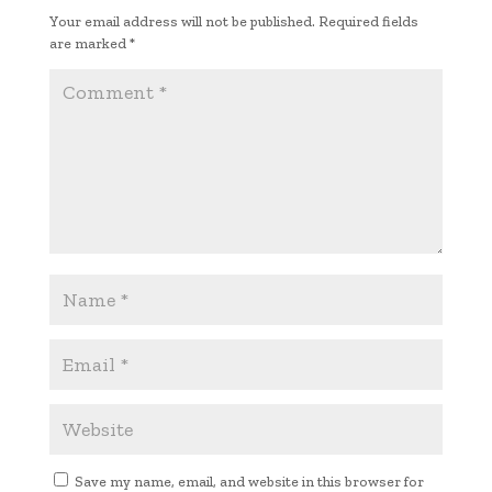
k
p
n
Your email address will not be published.
Required fields
p
k
are marked
*
Save my name, email, and website in this browser for