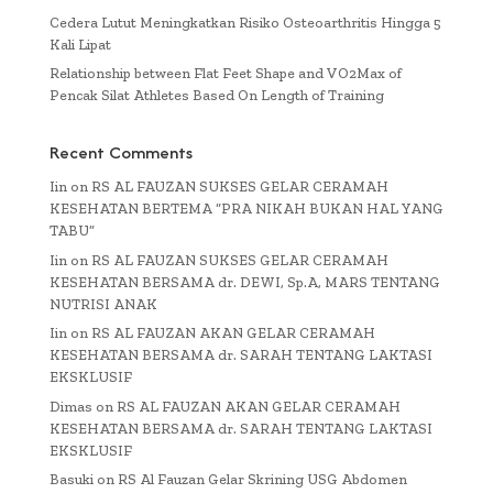
Cedera Lutut Meningkatkan Risiko Osteoarthritis Hingga 5
Kali Lipat
Relationship between Flat Feet Shape and VO2Max of
Pencak Silat Athletes Based On Length of Training
Recent Comments
Iin
on
RS AL FAUZAN SUKSES GELAR CERAMAH
KESEHATAN BERTEMA “PRA NIKAH BUKAN HAL YANG
TABU”
Iin
on
RS AL FAUZAN SUKSES GELAR CERAMAH
KESEHATAN BERSAMA dr. DEWI, Sp.A, MARS TENTANG
NUTRISI ANAK
Iin
on
RS AL FAUZAN AKAN GELAR CERAMAH
KESEHATAN BERSAMA dr. SARAH TENTANG LAKTASI
EKSKLUSIF
Dimas
on
RS AL FAUZAN AKAN GELAR CERAMAH
KESEHATAN BERSAMA dr. SARAH TENTANG LAKTASI
EKSKLUSIF
Basuki
on
RS Al Fauzan Gelar Skrining USG Abdomen