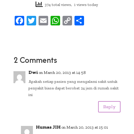
374 total views, 1 views today
F
T
E
W
C
S
ac
w
m
h
o
h
e
it
ai
at
p
ar
b
te
l
s
y
e
oo
r
A
Li
2 Comments
k
p
n
Dwi
on March 20, 2013 at 14:58
p
k
Apakah setiap pasien yang mengalami sakit untuk
penyakit biasa dapat berobat 24 jam di rumah sakit
ini
Reply
Humas JIH
on March 20, 2013 at 15:01