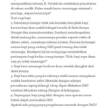
menyuntikkan vitamin K. Setelah itu melakukan pencatatan
di rekam medik. Kalau masih harus menunggu minimal 1
jam lagi….kapan beres2nya?
Dari segi bayi:
1. Sebetulnya hampir tidak ada kendala dari pihak bayi,
karena bayi akan malah bahagia berada di dada ibunya.
Hangat dan menenteramkan. Sembari mendengarkan
detak jantung ibu…suasananya persiiiis seperti waktu di
dalam rahim…rumahnya selama 9 bulan. Karena itu hampir
semua bayi yang sedang IMD pasti tenang dan tidak
menangis. Meskipun hal ini sering juga menimbulkan
pertanyaan bagi kedua orang tuanya :”Kok, bayi saya diam
saja ya, tidak menangis?”
2. Bayi baru menangis berkoar-koar setelah diangkat dari
dada ibunya.
3. Bayi baru lahir yang kondisinya stabil namun mengalami
sedikit hambatan nafas (ditandai dengan adanya
pernafasan cuping hidung), tetap dapat dilakukan IMD
sembari diberikan selang Oksigen di hidungnya.
4. Sayangnya, bayi yang lahir dengan cara operasi sesar
belum dapat merasakan IMD
Apakah ada yang punya pengalaman menarik dengan IMD?