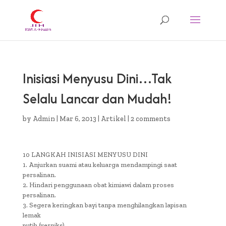
Inisiasi Menyusu Dini…Tak
Selalu Lancar dan Mudah!
by
Admin
|
Mar 6, 2013
|
Artikel
|
2 comments
10 LANGKAH INISIASI MENYUSU DINI
1. Anjurkan suami atau keluarga mendampingi saat
persalinan.
2. Hindari penggunaan obat kimiawi dalam proses
persalinan.
3. Segera keringkan bayi tanpa menghilangkan lapisan
lemak
putih (verniks).