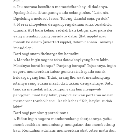
dulu”.
2. Ibu merasa kesulitan memosisikan bayi di dadanya.
Apalagi kalau di tangannya ada selang infus. “Licin,nih.
Dipeluknya melorot terus. Tolong diambil saja, ya dok”
3. Merasa hopeless dengan pengalaman anak terdahulu,
dimana ASI baru keluar setelah hari ketiga, atau para ibu
yang memiliki puting payudara datar (flat nipple) atau
masuk ke dalam (inverted nipple), dalam bahasa Jawanya
‘mendelep’.
Dari segi suami/keluarga ibu bersalin:
1. Mereka ingin segera tahu data2 bayi yang baru lahir.
Misalnya: berat berapa? Panjang berapa? Tujuannya, ingin
segera memberikan kabar gembira ini kepada sanak
keluarga yang lain. Tidak jarang lho, saat mendampingi
istrinya sang suami masih disibukkan dengan hape. Satu
tangan memeluk istri, tangan yang lain menjawab
panggilan. Saat bayi lahir, yang dilakukan pertama adalah
memencet tombol hape….kasih kabar :”Nih, bayiku sudah
lahir!”
Dari segi penolong persalinan :
1. Bidan ingin segera membereskan pekerjaannya, yaitu
membersihkan, menimbang, mengukur, dan membedong
bayi. Kemudian ada lagi: memberikan obat tetes mata dan