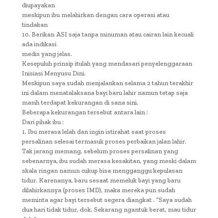
diupayakan
meskipun ibu melahirkan dengan cara operasi atau
tindakan
10. Berikan ASI saja tanpa minuman atau cairan lain kecuali
ada indikasi
medis yang jelas.
Kesepuluh prinsip itulah yang mendasari penyelenggaraan
Inisiasi Menyusu Dini.
Meskipun saya sudah menjalankan selama 2 tahun terakhir
ini dalam menatalaksana bayi baru lahir namun tetap saja
masih terdapat kekurangan di sana sini.
Beberapa kekurangan tersebut antara lain :
Dari pihak ibu :
1. Ibu merasa lelah dan ingin istirahat saat proses
persalinan selesai termasuk proses perbaikan jalan lahir.
Tak jarang memang, sebelum proses persalinan yang
sebenarnya, ibu sudah merasa kesakitan, yang meski dalam
skala ringan namun cukup bisa mengganggu kepulasan
tidur. Karenanya, baru sesaat memeluk bayi yang baru
dilahirkannya (proses IMD), maka mereka pun sudah
meminta agar bayi tersebut segera diangkat . “Saya sudah
dua hari tidak tidur, dok. Sekarang ngantuk berat, mau tidur