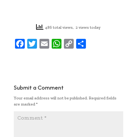
486 total views, 2 views today
F
T
E
W
C
S
ac
w
m
h
o
h
e
it
ai
at
p
ar
b
te
l
s
y
e
oo
r
A
Li
Submit a Comment
k
p
n
Your email address will not be published.
Required fields
p
k
are marked
*