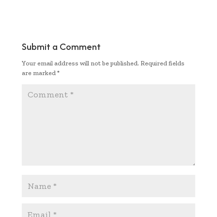
e
it
ai
at
p
ar
b
te
l
s
y
e
oo
r
A
Li
Submit a Comment
k
p
n
Your email address will not be published.
Required fields
p
k
are marked
*