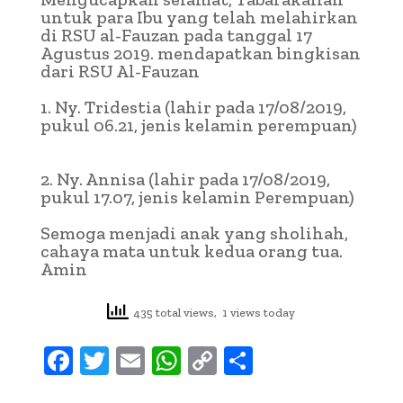
untuk para Ibu yang telah melahirkan
di RSU al-Fauzan pada tanggal 17
Agustus 2019. mendapatkan bingkisan
dari RSU Al-Fauzan
1. Ny. Tridestia (lahir pada 17/08/2019,
pukul 06.21, jenis kelamin perempuan)
2. Ny. Annisa (lahir pada 17/08/2019,
pukul 17.07, jenis kelamin Perempuan)
Semoga menjadi anak yang sholihah,
cahaya mata untuk kedua orang tua.
Amin
435 total views, 1 views today
F
T
E
W
C
S
ac
w
m
h
o
h