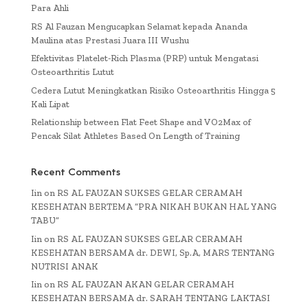
Para Ahli
RS Al Fauzan Mengucapkan Selamat kepada Ananda
Maulina atas Prestasi Juara III Wushu
Efektivitas Platelet-Rich Plasma (PRP) untuk Mengatasi
Osteoarthritis Lutut
Cedera Lutut Meningkatkan Risiko Osteoarthritis Hingga 5
Kali Lipat
Relationship between Flat Feet Shape and VO2Max of
Pencak Silat Athletes Based On Length of Training
Recent Comments
Iin
on
RS AL FAUZAN SUKSES GELAR CERAMAH
KESEHATAN BERTEMA “PRA NIKAH BUKAN HAL YANG
TABU”
Iin
on
RS AL FAUZAN SUKSES GELAR CERAMAH
KESEHATAN BERSAMA dr. DEWI, Sp.A, MARS TENTANG
NUTRISI ANAK
Iin
on
RS AL FAUZAN AKAN GELAR CERAMAH
KESEHATAN BERSAMA dr. SARAH TENTANG LAKTASI