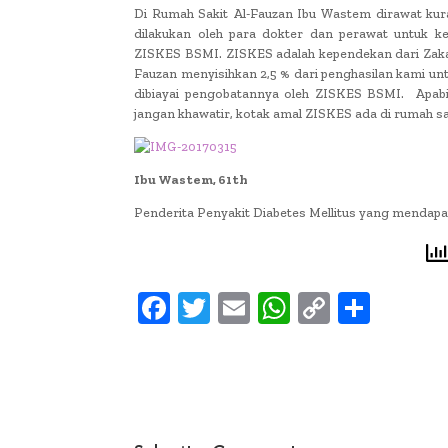
Di Rumah Sakit Al-Fauzan Ibu Wastem dirawat kur
dilakukan oleh para dokter dan perawat untuk ke
ZISKES BSMI. ZISKES adalah kependekan dari Zakat,
Fauzan menyisihkan 2,5 % dari penghasilan kami un
dibiayai pengobatannya oleh ZISKES BSMI. Apabila 
jangan khawatir, kotak amal ZISKES ada di rumah s
Ibu Wastem, 61th
Penderita Penyakit Diabetes Mellitus yang mendapa
F
T
E
W
C
S
ac
w
m
h
o
h
e
it
ai
at
p
ar
b
te
l
s
y
e
oo
r
A
Li