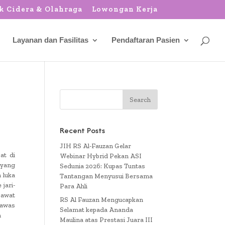
k Cidera & Olahraga
Lowongan Kerja
Layanan dan Fasilitas
Pendaftaran Pasien
Recent Posts
JIH RS Al-Fauzan Gelar
at di
Webinar Hybrid Pekan ASI
 yang
Sedunia 2026: Kupas Tuntas
 luka
Tantangan Menyusui Bersama
jari-
Para Ahli
jawat
RS Al Fauzan Mengucapkan
gawas
Selamat kepada Ananda
n
Maulina atas Prestasi Juara III