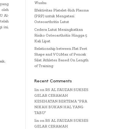
Wushu
 yang
 oleh
Efektivitas Platelet-Rich Plasma
U Al-
(PRP) untuk Mengatasi
telah
Osteoarthritis Lutut
 ini,
Cedera Lutut Meningkatkan
Risiko Osteoarthritis Hingga 5
Kali Lipat
Relationship between Flat Feet
Shape and VO2Max of Pencak
Silat Athletes Based On Length
aik.
of Training
Recent Comments
Iin
on
RS AL FAUZAN SUKSES
GELAR CERAMAH
KESEHATAN BERTEMA “PRA
NIKAH BUKAN HAL YANG
TABU”
Iin
on
RS AL FAUZAN SUKSES
GELAR CERAMAH