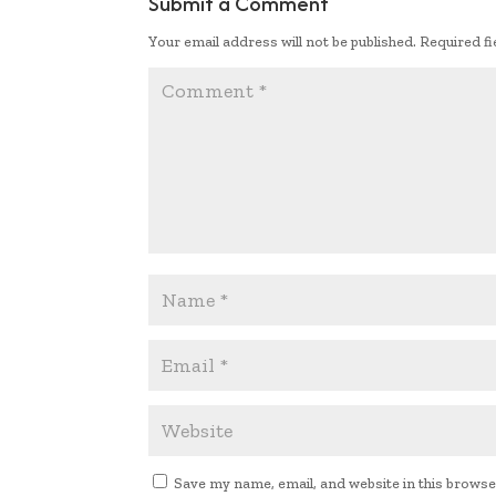
Submit a Comment
k
p
n
Your email address will not be published.
Required f
p
k
Save my name, email, and website in this browse