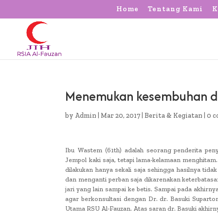
Home
Tentang Kami
K
Menemukan kesembuhan di R
by
Admin
|
Mar 20, 2017
|
Berita & Kegiatan
|
0 
Ibu Wastem (61th) adalah seorang penderita peny
Jempol kaki saja, tetapi lama-kelamaan menghita
dilakukan hanya sekali saja sehingga hasilnya ti
dan menganti perban saja dikarenakan keterbatasan b
jari yang lain sampai ke betis. Sampai pada akhir
agar berkonsultasi dengan Dr. dr. Basuki Suparto
Utama RSU Al-Fauzan. Atas saran dr. Basuki akhir