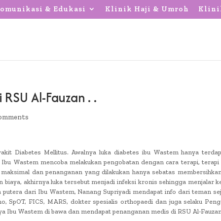
omunikasi & Edukasi
Klinik Haji & Umroh
Klini
SU Al-Fauzan . .
comments
akit Diabetes Mellitus. Awalnya luka diabetes ibu Wastem hanya terdap
m. Ibu Wastem mencoba melakukan pengobatan dengan cara terapi, terapi
dak maksimal dan penanganan yang dilakukan hanya sebatas membersihkan
iaya, akhirnya luka tersebut menjadi infeksi kronis sehingga menjalar ke 
nya putera dari Ibu Wastem, Nanang Supriyadi mendapat info dari teman se
no, SpOT, FICS, MARS, dokter spesialis orthopaedi dan juga selaku Pen
nya Ibu Wastem di bawa dan mendapat penanganan medis di RSU Al-Fauza