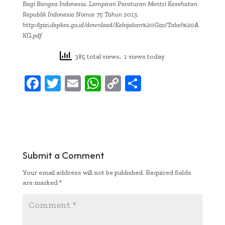
Bagi Bangsa Indonesia. Lampiran Peraturan Mentri Kesehatan
Republik Indonesia Nomor 75 Tahun 2013.
http://gizi.depkes.go.id/download/Kebijakan%20Gizi/Tabel%20A
KG.pdf
385 total views, 1 views today
F
T
E
W
C
S
ac
w
m
h
o
h
e
it
ai
at
p
ar
b
te
l
s
y
e
oo
r
A
Li
Submit a Comment
k
p
n
Your email address will not be published.
Required fields
p
k
are marked
*