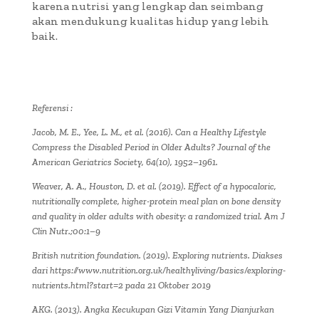
karena nutrisi yang lengkap dan seimbang
akan mendukung kualitas hidup yang lebih
baik.
Referensi :
Jacob, M. E., Yee, L. M., et al. (2016). Can a Healthy Lifestyle
Compress the Disabled Period in Older Adults? Journal of the
American Geriatrics Society, 64(10), 1952–1961.
Weaver, A. A., Houston, D. et al. (2019). Effect of a hypocaloric,
nutritionally complete, higher-protein meal plan on bone density
and quality in older adults with obesity: a randomized trial. Am J
Clin Nutr.;00:1–9
British nutrition foundation. (2019). Exploring nutrients. Diakses
dari https://www.nutrition.org.uk/healthyliving/basics/exploring-
nutrients.html?start=2 pada 21 Oktober 2019
AKG. (2013). Angka Kecukupan Gizi Vitamin Yang Dianjurkan