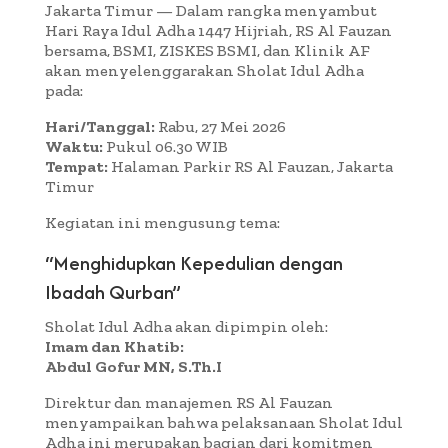
Jakarta Timur — Dalam rangka menyambut
Hari Raya Idul Adha 1447 Hijriah, RS Al Fauzan
bersama, BSMI, ZISKES BSMI, dan Klinik AF
akan menyelenggarakan Sholat Idul Adha
pada:
Hari/Tanggal:
Rabu, 27 Mei 2026
Waktu:
Pukul 06.30 WIB
Tempat:
Halaman Parkir RS Al Fauzan, Jakarta
Timur
Kegiatan ini mengusung tema:
“Menghidupkan Kepedulian dengan
Ibadah Qurban”
Sholat Idul Adha akan dipimpin oleh:
Imam dan Khatib:
Abdul Gofur MN, S.Th.I
Direktur dan manajemen RS Al Fauzan
menyampaikan bahwa pelaksanaan Sholat Idul
Adha ini merupakan bagian dari komitmen