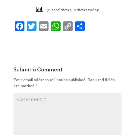
134 total views, 2 views today
F
T
E
W
C
S
ac
w
m
h
o
h
e
it
ai
at
p
ar
b
te
l
s
y
e
oo
r
A
Li
Submit a Comment
k
p
n
Your email address will not be published.
Required fields
p
k
are marked
*