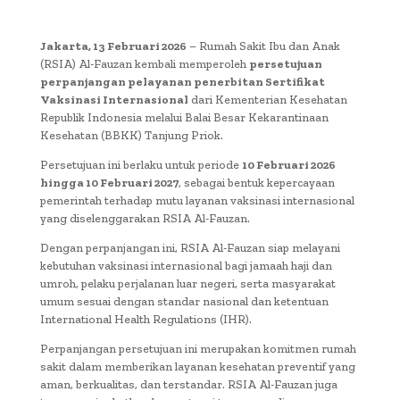
Jakarta, 13 Februari 2026
– Rumah Sakit Ibu dan Anak
(RSIA) Al-Fauzan kembali memperoleh
persetujuan
perpanjangan pelayanan penerbitan Sertifikat
Vaksinasi Internasional
dari Kementerian Kesehatan
Republik Indonesia melalui Balai Besar Kekarantinaan
Kesehatan (BBKK) Tanjung Priok.
Persetujuan ini berlaku untuk periode
10 Februari 2026
hingga 10 Februari 2027
, sebagai bentuk kepercayaan
pemerintah terhadap mutu layanan vaksinasi internasional
yang diselenggarakan RSIA Al-Fauzan.
Dengan perpanjangan ini, RSIA Al-Fauzan siap melayani
kebutuhan vaksinasi internasional bagi jamaah haji dan
umroh, pelaku perjalanan luar negeri, serta masyarakat
umum sesuai dengan standar nasional dan ketentuan
International Health Regulations (IHR).
Perpanjangan persetujuan ini merupakan komitmen rumah
sakit dalam memberikan layanan kesehatan preventif yang
aman, berkualitas, dan terstandar. RSIA Al-Fauzan juga