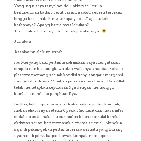
Yang ingin saya tanyakan dok, akhir2 ini ketika
berhubungan badan, perut rasanya sakit, seperti tertekan
hingga ke ulu hati. kira2 kenapa ya dok? apa itu tdk
berbahaya? Apa yg harus saya lakukan?
Jazakillah sebelumnya dok untuk jawabannya..
Jawaban :
Assalaamu’alaikum wr.wb
Ibu Mei yang baik, pertama kali ijinkan saya menyatakan
simpati dan belasungkawa atas wafatnya ananda. Solusio
plasenta memang sebuah kondisi yang sangat emergensi,
namun lahir di usia 32 pekan pun risikonya besar. Dan Allah
telah menetapkan keputusanNya dengan memanggil
kembali ananda ke pangkuanNya.
Bu Mei, kalau operasi sesar dilaksanakan pada akhir Juli,
maka seharusnya setelah 6 pekan (40 hari) dan masa nifas
sudah selesai, maka ibu pun sudah boleh memulai kembali
aktivitas sehari-hari termasuk aktivitas seksual. Mungkin
saja, di pekan-pekan pertama terasa sesuatu yang kurang
nyaman di perut bagian bawah, tempat irisan operasi