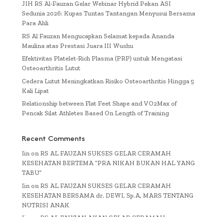
JIH RS Al-Fauzan Gelar Webinar Hybrid Pekan ASI
Sedunia 2026: Kupas Tuntas Tantangan Menyusui Bersama
Para Ahli
RS Al Fauzan Mengucapkan Selamat kepada Ananda
Maulina atas Prestasi Juara III Wushu
Efektivitas Platelet-Rich Plasma (PRP) untuk Mengatasi
Osteoarthritis Lutut
Cedera Lutut Meningkatkan Risiko Osteoarthritis Hingga 5
Kali Lipat
Relationship between Flat Feet Shape and VO2Max of
Pencak Silat Athletes Based On Length of Training
Recent Comments
Iin
on
RS AL FAUZAN SUKSES GELAR CERAMAH
KESEHATAN BERTEMA “PRA NIKAH BUKAN HAL YANG
TABU”
Iin
on
RS AL FAUZAN SUKSES GELAR CERAMAH
KESEHATAN BERSAMA dr. DEWI, Sp.A, MARS TENTANG
NUTRISI ANAK