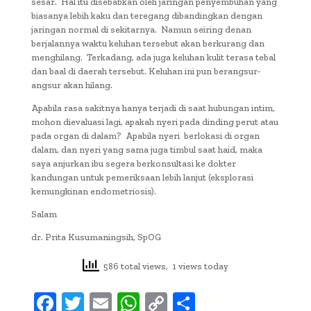
sesar. Hal itu disebabkan oleh jaringan penyembuhan yang
biasanya lebih kaku dan teregang dibandingkan dengan
jaringan normal di sekitarnya. Namun seiring denan
berjalannya waktu keluhan tersebut akan berkurang dan
menghilang. Terkadang, ada juga keluhan kulit terasa tebal
dan baal di daerah tersebut. Keluhan ini pun berangsur-
angsur akan hilang.
Apabila rasa sakitnya hanya terjadi di saat hubungan intim,
mohon dievaluasi lagi, apakah nyeri pada dinding perut atau
pada organ di dalam? Apabila nyeri berlokasi di organ
dalam, dan nyeri yang sama juga timbul saat haid, maka
saya anjurkan ibu segera berkonsultasi ke dokter
kandungan untuk pemeriksaan lebih lanjut (eksplorasi
kemungkinan endometriosis).
Salam
dr. Prita Kusumaningsih, SpOG
586 total views, 1 views today
F
T
E
W
C
S