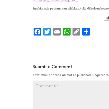
https://bit.ly/donordarahjih202
2
Apabila ada pertanyaan silahkan tulis di kolom kome
F
T
E
W
C
S
ac
w
m
h
o
h
e
it
ai
at
p
ar
b
te
l
s
y
e
oo
r
A
Li
Submit a Comment
k
p
n
Your email address will not be published.
Required f
p
k