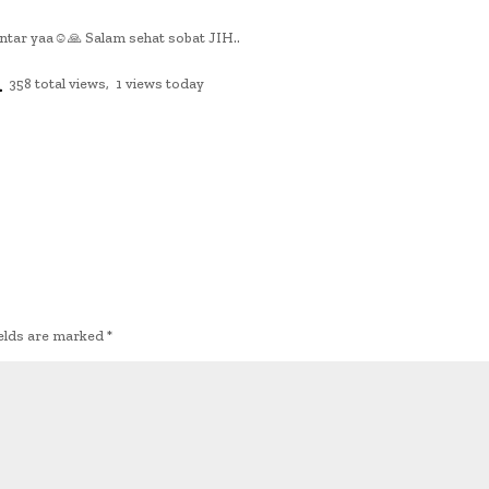
ntar yaa☺️🙏 Salam sehat sobat JIH..
358 total views, 1 views today
ields are marked
*