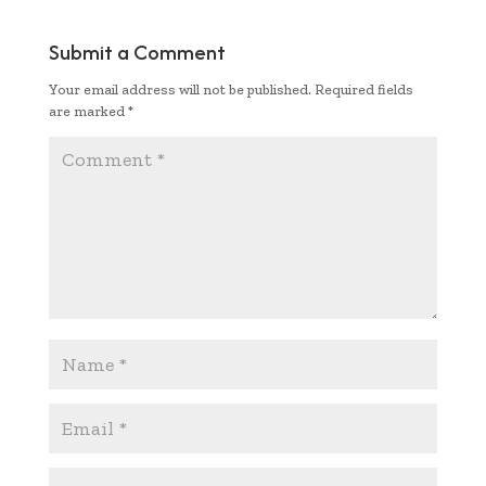
b
te
l
s
y
e
oo
r
A
Li
Submit a Comment
k
p
n
Your email address will not be published.
Required fields
p
k
are marked
*