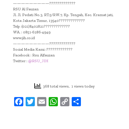
—————————?????????????
RSU Al Fauzan
Jl. Jl. Pedati No.3, RT.5/RW.7, Kp. Tengah, Kec. Kramat jati,
Kota Jakarta Timur, 13540?????????????
Telp :(021)8402821?????????????
WA. : 0851-6286-4949
www.jih.co.id
—————————?????????????
Social Media Kami :?????????????
Facebook : Rsu Alfauzan
Twitter :
@RSU_JIH
368 total views, 1 views today
F
T
E
W
C
S
ac
w
m
h
o
h
e
it
ai
at
p
ar