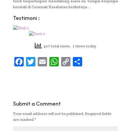
turut berpartisipasi mendukung acara ini. Sampai berjumpa
kembali di Ceramah Kesehatan berikutnya . .
Testimoni :
407 total views, 1 views today
F
T
E
W
C
S
ac
w
m
h
o
h
e
it
ai
at
p
ar
b
te
l
s
y
e
oo
r
A
Li
Submit a Comment
k
p
n
Your email address will not be published.
Required fields
p
k
are marked
*