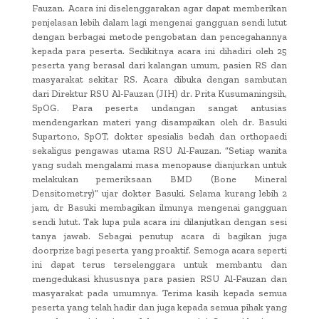
Fauzan. Acara ini diselenggarakan agar dapat memberikan
penjelasan lebih dalam lagi mengenai gangguan sendi lutut
dengan berbagai metode pengobatan dan pencegahannya
kepada para peserta. Sedikitnya acara ini dihadiri oleh 25
peserta yang berasal dari kalangan umum, pasien RS dan
masyarakat sekitar RS. Acara dibuka dengan sambutan
dari Direktur RSU Al-Fauzan (JIH) dr. Prita Kusumaningsih,
SpOG. Para peserta undangan sangat antusias
mendengarkan materi yang disampaikan oleh dr. Basuki
Supartono, SpOT, dokter spesialis bedah dan orthopaedi
sekaligus pengawas utama RSU Al-Fauzan. ”Setiap wanita
yang sudah mengalami masa menopause dianjurkan untuk
melakukan pemeriksaan BMD (Bone Mineral
Densitometry)” ujar dokter Basuki. Selama kurang lebih 2
jam, dr Basuki membagikan ilmunya mengenai gangguan
sendi lutut. Tak lupa pula acara ini dilanjutkan dengan sesi
tanya jawab. Sebagai penutup acara di bagikan juga
doorprize bagi peserta yang proaktif. Semoga acara seperti
ini dapat terus terselenggara untuk membantu dan
mengedukasi khususnya para pasien RSU Al-Fauzan dan
masyarakat pada umumnya. Terima kasih kepada semua
peserta yang telah hadir dan juga kepada semua pihak yang