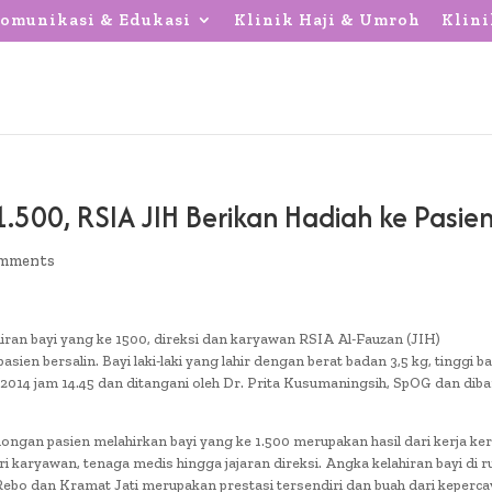
omunikasi & Edukasi
Klinik Haji & Umroh
Klini
1.500, RSIA JIH Berikan Hadiah ke Pasie
omments
hiran bayi yang ke 1500, direksi dan karyawan RSIA Al-Fauzan (JIH)
ien bersalin. Bayi laki-laki yang lahir dengan berat badan 3,5 kg, tinggi b
l 2014 jam 14.45 dan ditangani oleh Dr. Prita Kusumaningsih, SpOG dan dib
ngan pasien melahirkan bayi yang ke 1.500 merupakan hasil dari kerja ke
ari karyawan, tenaga medis hingga jajaran direksi. Angka kelahiran bayi di 
Rebo dan Kramat Jati merupakan prestasi tersendiri dan buah dari keperc