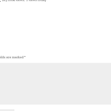
ields are marked
*