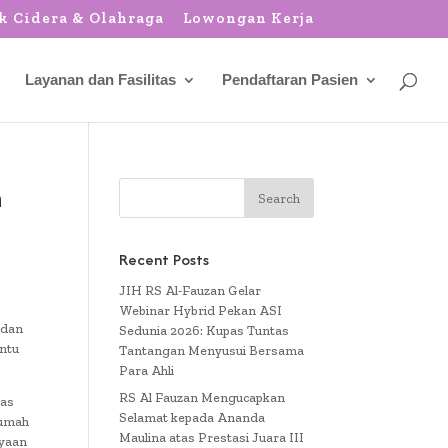
k Cidera & Olahraga
Lowongan Kerja
Layanan dan Fasilitas
Pendaftaran Pasien
n
Recent Posts
JIH RS Al-Fauzan Gelar
Webinar Hybrid Pekan ASI
adan
Sedunia 2026: Kupas Tuntas
antu
Tantangan Menyusui Bersama
Para Ahli
RS Al Fauzan Mengucapkan
ras
Selamat kepada Ananda
rumah
Maulina atas Prestasi Juara III
ayaan