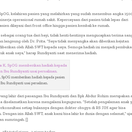
 SpOG, kelahiran pasien yang melahirkan yang sudah menembus angka 150
nerja operasional rumah sakit. Kepercayaan dari pasien tidak lepas dari
en dilayani dari front office hingga pasien kembali ke rumah.
sebagai orang tua dari bayi, tidak henti-hentinya mengucapkan terima san
an langsung oleh Dr. Prita. “Saya tidak menyangka akan diberikan kejutan
 diberikan oleh Allah SWT kepada saya. Semoga hadiah ini menjadi pembuka 
tuk anak saya,” harap Rundiyanti saat menerima hadiah.
 K, SpOG memberikan hadiah kepada pasien
Ibu Rundiyanti usai persalinan.
 yang lahir dari pasangan Ibu Rundiyanti dan Bpk Abdur Rohim merupakan 
isa diselamatkan karena mengalami keguguran. “Setelah pengalaman anak 
berkonsultasi setiap bulannya dengan dokter obsgyn di RS JIH agar bisa
engan izin Allah SWT, anak kami bisa lahir ke dunia dengan selamat,” uj
n sumringah. []
283 total views, 1 views today