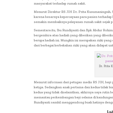
masyarakat terhadap rumah sakit.
Menurut Direktur RS JIH Dr. Prita Kusumaningsih,
karena besarnya kepercayaan para pasien terhadap ki
semakin membaiknya pelayanan rumah sakit sejak pasi
Sementara itu, Ibu Rundiyanti dan Bpk Abdur Rohim 
bergembira atas hadiah yang diberikan yang diberik
berupa hadiah ini. Mungkin ini merupakan rizki yang
dari berbagai kerbekahan rizki yang akan didapat un
Dr. Prita
Menurut informasi dari petugas medis RS JIH, bayi
ketiga. Sedangkan anak pertama dan kedua tidak b
kedua yang tidak diselamtkan, akhirnya saya rutin 
memantau perkembangan bayi selama di kandungan. D
Rundiyanti sambil menggendong buah hatinya denga