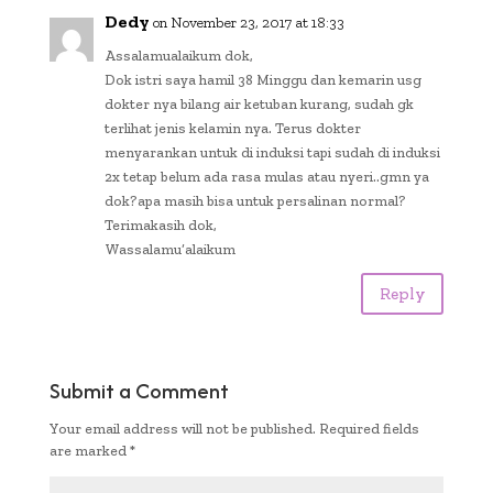
k
p
n
Dedy
on November 23, 2017 at 18:33
p
k
Assalamualaikum dok,
Dok istri saya hamil 38 Minggu dan kemarin usg
dokter nya bilang air ketuban kurang, sudah gk
terlihat jenis kelamin nya. Terus dokter
menyarankan untuk di induksi tapi sudah di induksi
2x tetap belum ada rasa mulas atau nyeri..gmn ya
dok?apa masih bisa untuk persalinan normal?
Terimakasih dok,
Wassalamu’alaikum
Reply
Submit a Comment
Your email address will not be published.
Required fields
are marked
*