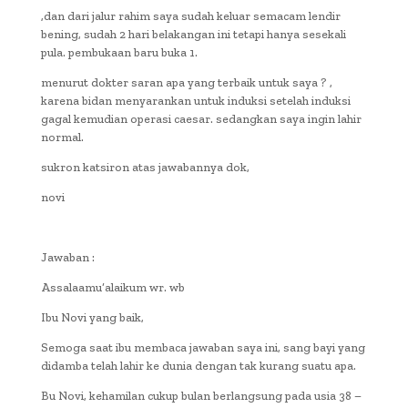
,dan dari jalur rahim saya sudah keluar semacam lendir
bening, sudah 2 hari belakangan ini tetapi hanya sesekali
pula. pembukaan baru buka 1.
menurut dokter saran apa yang terbaik untuk saya ? ,
karena bidan menyarankan untuk induksi setelah induksi
gagal kemudian operasi caesar. sedangkan saya ingin lahir
normal.
sukron katsiron atas jawabannya dok,
novi
Jawaban :
Assalaamu’alaikum wr. wb
Ibu Novi yang baik,
Semoga saat ibu membaca jawaban saya ini, sang bayi yang
didamba telah lahir ke dunia dengan tak kurang suatu apa.
Bu Novi, kehamilan cukup bulan berlangsung pada usia 38 –