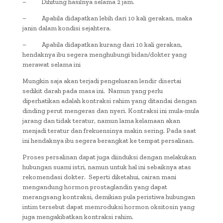
– Dihitung hasilnya selama 2 jam.
– Apabila didapatkan lebih dari 10 kali gerakan, maka
janin dalam kondisi sejahtera.
– Apabila didapatkan kurang dari 10 kali gerakan,
hendaknya ibu segera menghubungi bidan/dokter yang
merawat selama ini
Mungkin saja akan terjadi pengeluaran lendir disertai
sedikit darah pada masa ini. Namun yang perlu
diperhatikan adalah kontraksi rahim yang ditandai dengan
dinding perut mengeras dan nyeri. Kontraksi ini mula-mula
jarang dan tidak teratur, namun lama kelamaan akan
menjadi teratur dan frekuensinya makin sering. Pada saat
ini hendaknya ibu segera berangkat ke tempat persalinan.
Proses persalinan dapat juga diinduksi dengan melakukan
hubungan suami istri, namun untuk hal ini sebaiknya atas
rekomendasi dokter. Seperti diketahui, cairan mani
mengandung hormon prostaglandin yang dapat
merangsang kontraksi, demikian pula peristiwa hubungan
intim tersebut dapat memroduksi hormon oksitosin yang
juga mengakibatkan kontraksi rahim.