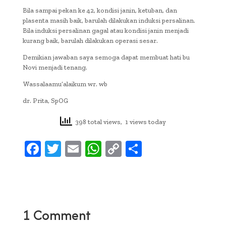
Bila sampai pekan ke 42, kondisi janin, ketuban, dan
plasenta masih baik, barulah dilakukan induksi persalinan.
Bila induksi persalinan gagal atau kondisi janin menjadi
kurang baik, barulah dilakukan operasi sesar.
Demikian jawaban saya semoga dapat membuat hati bu
Novi menjadi tenang.
Wassalaamu’alaikum wr. wb
dr. Prita, SpOG
398 total views, 1 views today
F
T
E
W
C
S
ac
w
m
h
o
h
e
it
ai
at
p
ar
b
te
l
s
y
e
oo
r
A
Li
1 Comment