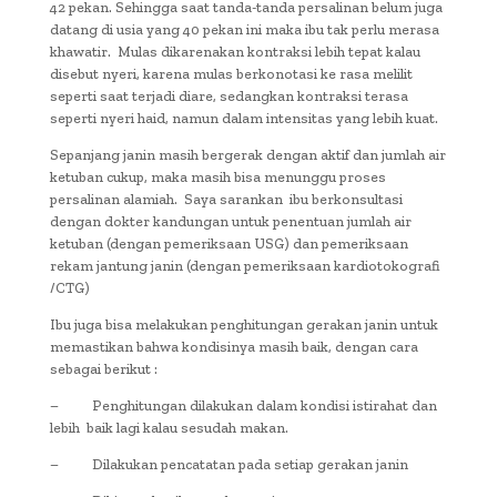
42 pekan. Sehingga saat tanda-tanda persalinan belum juga
datang di usia yang 40 pekan ini maka ibu tak perlu merasa
khawatir. Mulas dikarenakan kontraksi lebih tepat kalau
disebut nyeri, karena mulas berkonotasi ke rasa melilit
seperti saat terjadi diare, sedangkan kontraksi terasa
seperti nyeri haid, namun dalam intensitas yang lebih kuat.
Sepanjang janin masih bergerak dengan aktif dan jumlah air
ketuban cukup, maka masih bisa menunggu proses
persalinan alamiah. Saya sarankan ibu berkonsultasi
dengan dokter kandungan untuk penentuan jumlah air
ketuban (dengan pemeriksaan USG) dan pemeriksaan
rekam jantung janin (dengan pemeriksaan kardiotokografi
/CTG)
Ibu juga bisa melakukan penghitungan gerakan janin untuk
memastikan bahwa kondisinya masih baik, dengan cara
sebagai berikut :
– Penghitungan dilakukan dalam kondisi istirahat dan
lebih baik lagi kalau sesudah makan.
– Dilakukan pencatatan pada setiap gerakan janin