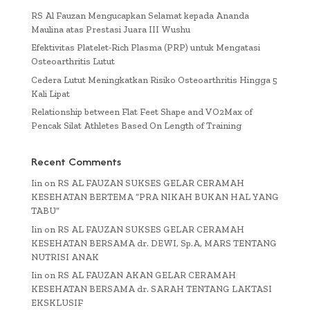
RS Al Fauzan Mengucapkan Selamat kepada Ananda
Maulina atas Prestasi Juara III Wushu
Efektivitas Platelet-Rich Plasma (PRP) untuk Mengatasi
Osteoarthritis Lutut
Cedera Lutut Meningkatkan Risiko Osteoarthritis Hingga 5
Kali Lipat
Relationship between Flat Feet Shape and VO2Max of
Pencak Silat Athletes Based On Length of Training
Recent Comments
Iin
on
RS AL FAUZAN SUKSES GELAR CERAMAH
KESEHATAN BERTEMA “PRA NIKAH BUKAN HAL YANG
TABU”
Iin
on
RS AL FAUZAN SUKSES GELAR CERAMAH
KESEHATAN BERSAMA dr. DEWI, Sp.A, MARS TENTANG
NUTRISI ANAK
Iin
on
RS AL FAUZAN AKAN GELAR CERAMAH
KESEHATAN BERSAMA dr. SARAH TENTANG LAKTASI
EKSKLUSIF