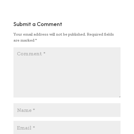
e
it
ai
at
p
ar
b
te
l
s
y
e
oo
r
A
Li
Submit a Comment
k
p
n
Your email address will not be published.
Required fields
p
k
are marked
*