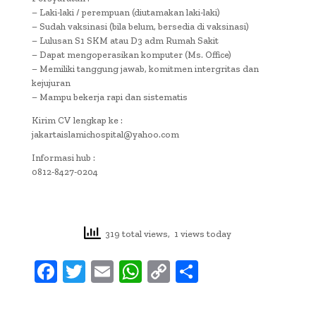
– Laki-laki / perempuan (diutamakan laki-laki)
– Sudah vaksinasi (bila belum, bersedia di vaksinasi)
– Lulusan S1 SKM atau D3 adm Rumah Sakit
– Dapat mengoperasikan komputer (Ms. Office)
– Memiliki tanggung jawab, komitmen intergritas dan
kejujuran
– Mampu bekerja rapi dan sistematis
Kirim CV lengkap ke :
jakartaislamichospital@yahoo.com
Informasi hub :
0812-8427-0204
319 total views, 1 views today
F
T
E
W
C
S
ac
w
m
h
o
h