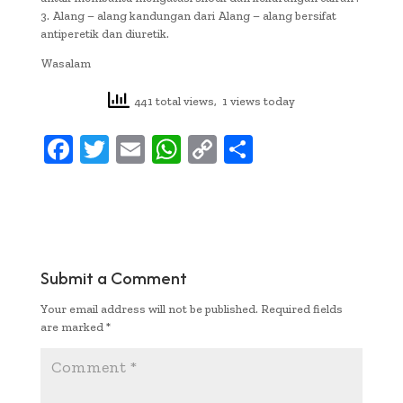
3. Alang – alang kandungan dari Alang – alang bersifat
antiperetik dan diuretik.
Wasalam
441 total views, 1 views today
F
T
E
W
C
S
ac
w
m
h
o
h
e
it
ai
at
p
ar
b
te
l
s
y
e
oo
r
A
Li
Submit a Comment
k
p
n
Your email address will not be published.
Required fields
p
k
are marked
*