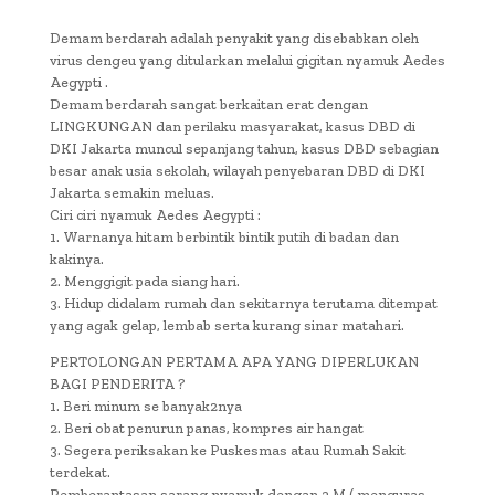
Demam berdarah adalah penyakit yang disebabkan oleh
virus dengeu yang ditularkan melalui gigitan nyamuk Aedes
Aegypti .
Demam berdarah sangat berkaitan erat dengan
LINGKUNGAN dan perilaku masyarakat, kasus DBD di
DKI Jakarta muncul sepanjang tahun, kasus DBD sebagian
besar anak usia sekolah, wilayah penyebaran DBD di DKI
Jakarta semakin meluas.
Ciri ciri nyamuk Aedes Aegypti :
1. Warnanya hitam berbintik bintik putih di badan dan
kakinya.
2. Menggigit pada siang hari.
3. Hidup didalam rumah dan sekitarnya terutama ditempat
yang agak gelap, lembab serta kurang sinar matahari.
PERTOLONGAN PERTAMA APA YANG DIPERLUKAN
BAGI PENDERITA ?
1. Beri minum se banyak2nya
2. Beri obat penurun panas, kompres air hangat
3. Segera periksakan ke Puskesmas atau Rumah Sakit
terdekat.
Pemberantasan sarang nyamuk dengan 3 M ( menguras