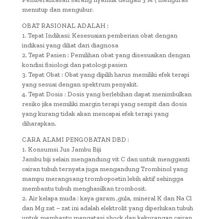
menutup dan mengubur.
OBAT RASIONAL ADALAH :
1. Tepat Indikasi: Kesesuaian pemberian obat dengan
indikasi yang diliat dari diagnosa
2. Tepat Pasien : Pemilihan obat yang disesuaikan dengan
kondisi fisiologi dan patologi pasien
3. Tepat Obat : Obat yang dipilih harus memiliki efek terapi
yang sesuai dengan spektrum penyakit.
4. Tepat Dosis : Dosis yang berlebihan dapat menimbulkan
resiko jika memiliki margin terapi yang sempit dan dosis
yang kurang tidak akan mencapai efek terapi yang
diharapkan.
CARA ALAMI PENGOBATAN DBD :
1. Konsumsi Jus Jambu Biji
Jambu biji selain mengandung vit C dan untuk mengganti
cairan tubuh ternyata juga mengandung Trombinol yang
mampu merangsang trombopoetin lebih aktif sehingga
membantu tubuh menghasilkan trombosit.
2. Air kelapa muda : kaya garam ,gula, mineral K dan Na Cl
dan Mg zat – zat ini adalah elektrolit yang diperlukan tubuh
untuk membantu mengatasi shock dan kekurangan cairan .