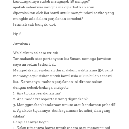
kandungannya sudah menginjak 38 minggu?
apakah sebaiknya yang harus diperhatikan atau
dipersiapkan oleh ibu hamil untuk menghindari resiko yang
mungkin ada dalam perjalanan tersebut?
terima kasih banyak, dok
Ny. S.
Jawaban :
Wa’alaikum salaam wr. wb
Terimakasih atas pertanyaan ibu Susan, semoga jawaban
saya ini belum terlambat.
Mengadakan perjalanan darat dalam waktu lama (5-6 jam)
memang agak riskan untuk hamil usia cukup bulan seperti
ibu. Karenanya, mohon perjalanan ini direncanakan
dengan sebaik-baiknya, meliputi :
1. Apa tujuan perjalanan ini?
2. Apa moda transportasi yang digunakan?
3. Menggunakan kendaraan umum atau kendaraan pribadi?
4. Apa kota tujuannya dan bagaimana kondisi jalan yang
dilalui?
Penjelasannya begini.
1. Kalau tujuannya hanya untuk wisata atau mengunjungi