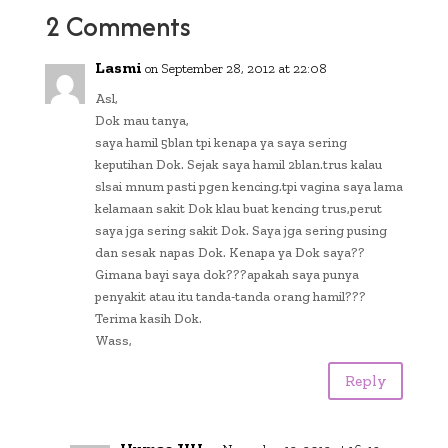
oo
r
A
Li
2 Comments
k
p
n
Lasmi
on September 28, 2012 at 22:08
p
k
Asl,
Dok mau tanya,
saya hamil 5blan tpi kenapa ya saya sering
keputihan Dok. Sejak saya hamil 2blan.trus kalau
slsai mnum pasti pgen kencing.tpi vagina saya lama
kelamaan sakit Dok klau buat kencing trus,perut
saya jga sering sakit Dok. Saya jga sering pusing
dan sesak napas Dok. Kenapa ya Dok saya??
Gimana bayi saya dok???apakah saya punya
penyakit atau itu tanda-tanda orang hamil???
Terima kasih Dok.
Wass,
Reply