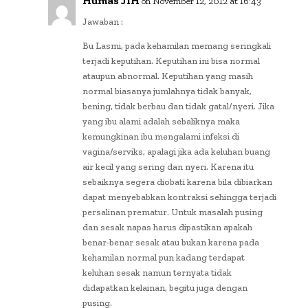
Humas JIH
on November 12, 2012 at 16:43
Jawaban :
Bu Lasmi, pada kehamilan memang seringkali
terjadi keputihan. Keputihan ini bisa normal
ataupun abnormal. Keputihan yang masih
normal biasanya jumlahnya tidak banyak,
bening, tidak berbau dan tidak gatal/nyeri. Jika
yang ibu alami adalah sebaliknya maka
kemungkinan ibu mengalami infeksi di
vagina/serviks, apalagi jika ada keluhan buang
air kecil yang sering dan nyeri. Karena itu
sebaiknya segera diobati karena bila dibiarkan
dapat menyebabkan kontraksi sehingga terjadi
persalinan prematur. Untuk masalah pusing
dan sesak napas harus dipastikan apakah
benar-benar sesak atau bukan karena pada
kehamilan normal pun kadang terdapat
keluhan sesak namun ternyata tidak
didapatkan kelainan, begitu juga dengan
pusing.