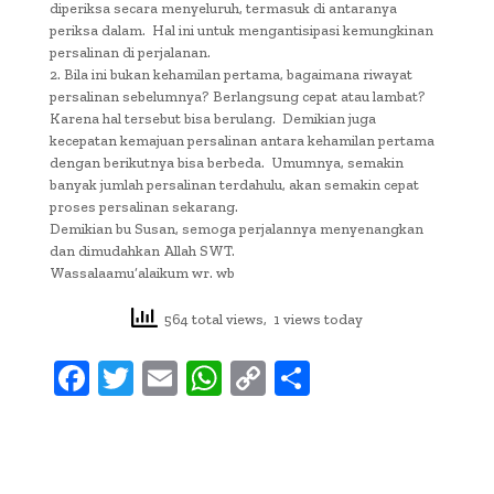
diperiksa secara menyeluruh, termasuk di antaranya
periksa dalam. Hal ini untuk mengantisipasi kemungkinan
persalinan di perjalanan.
2. Bila ini bukan kehamilan pertama, bagaimana riwayat
persalinan sebelumnya? Berlangsung cepat atau lambat?
Karena hal tersebut bisa berulang. Demikian juga
kecepatan kemajuan persalinan antara kehamilan pertama
dengan berikutnya bisa berbeda. Umumnya, semakin
banyak jumlah persalinan terdahulu, akan semakin cepat
proses persalinan sekarang.
Demikian bu Susan, semoga perjalannya menyenangkan
dan dimudahkan Allah SWT.
Wassalaamu’alaikum wr. wb
564 total views, 1 views today
F
T
E
W
C
S
ac
w
m
h
o
h
e
it
ai
at
p
ar
b
te
l
s
y
e