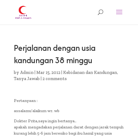
Perjalanan dengan usia
kandungan 38 minggu
by
Admin
|
Mar 15, 2012
|
Kebidanan dan Kandungan
,
Tanya Jawab
|
2 comments
Pertanyaan :
assalamu’alaikum wr. wb
Dokter Prita,saya ingin bertanya..
apakah mengadakan perjalanan darat dengan jarak tempuh
kurang lebih 5-6 jam beresiko bagi ibu hamil yang usia