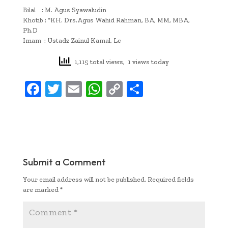
Bilal : M. Agus Syawaludin
Khotib : *KH. Drs.Agus Wahid Rahman, BA, MM, MBA,
Ph.D
Imam : Ustadz Zainul Kamal, Lc
1,115 total views, 1 views today
F
T
E
W
C
S
ac
w
m
h
o
h
e
it
ai
at
p
ar
b
te
l
s
y
e
oo
r
A
Li
Submit a Comment
k
p
n
Your email address will not be published.
Required fields
p
k
are marked
*